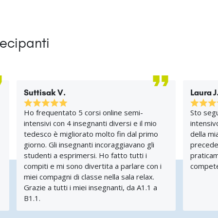
tecipanti
Suttisak V.
Laura J
Ho frequentato 5 corsi online semi-
Sto seg
intensivi con 4 insegnanti diversi e il mio
intensiv
tedesco è migliorato molto fin dal primo
della mi
giorno. Gli insegnanti incoraggiavano gli
precede
studenti a esprimersi. Ho fatto tutti i
praticam
compiti e mi sono divertita a parlare con i
compete
miei compagni di classe nella sala relax.
Grazie a tutti i miei insegnanti, da A1.1 a
B1.1.