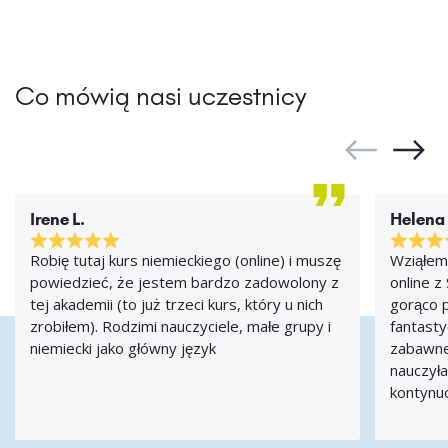
Co mówią nasi uczestnicy
Irene L.
Helena
Robię tutaj kurs niemieckiego (online) i muszę
Wziąłem
powiedzieć, że jestem bardzo zadowolony z
online z
tej akademii (to już trzeci kurs, który u nich
gorąco p
zrobiłem). Rodzimi nauczyciele, małe grupy i
fantasty
niemiecki jako główny język
zabawne,
nauczył
kontynu